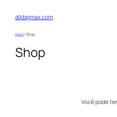
Pular
para
alldaymax.com
o
conteúdo
Início
/ Shop
Shop
Você pode te