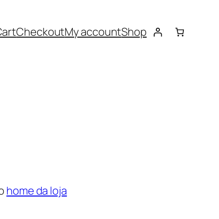
art
Checkout
My account
Shop
so
home da loja